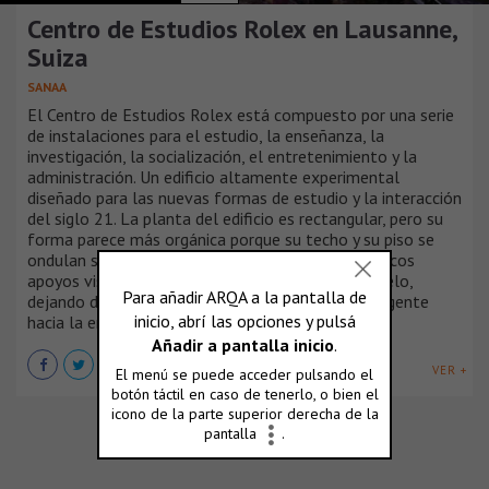
Centro de Estudios Rolex en Lausanne,
Suiza
SANAA
El Centro de Estudios Rolex está compuesto por una serie
de instalaciones para el estudio, la enseñanza, la
investigación, la socialización, el entretenimiento y la
administración. Un edificio altamente experimental
diseñado para las nuevas formas de estudio y la interacción
del siglo 21. La planta del edificio es rectangular, pero su
forma parece más orgánica porque su techo y su piso se
ondulan suavemente, siempre en paralelo. Con pocos
apoyos visibles, el edificio toca ligeramente el suelo,
dejando debajo un espacio abierto que atrae a la gente
hacia la entrada central.
VER +