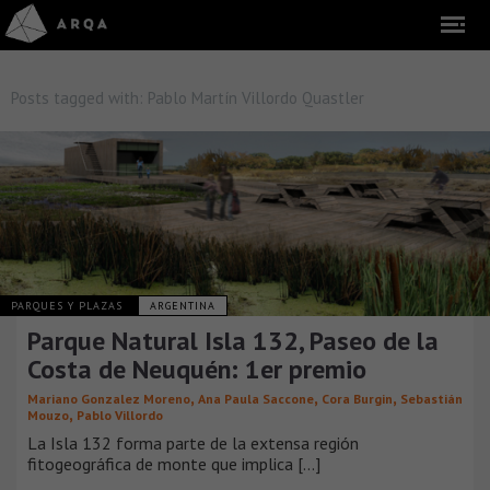
Posts tagged with:
Pablo Martín Villordo Quastler
PARQUES Y PLAZAS
ARGENTINA
Parque Natural Isla 132, Paseo de la
Costa de Neuquén: 1er premio
,
,
,
Mariano Gonzalez Moreno
Ana Paula Saccone
Cora Burgin
Sebastián
,
Mouzo
Pablo Villordo
La Isla 132 forma parte de la extensa región
fitogeográfica de monte que implica [...]