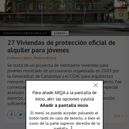
CONJUNTOS HABITACIONALES
ESPAÑA
27 Viviendas de protección oficial de
alquiler para jóvenes
,
Emiliano López
Mónica Rivera
Se trata de un proyecto de veintisiete viviendas para
jóvenes resultado de un concurso organizado en 2003 por
la Generalitat de Catalunya y el COAC para arquitectos
menores de 40 años. Nuestra aproximación al proyecto fue
comenzar desde adentro hacia afuera, prestando especial
atención a las cualidades espaciales del interior, un
aspecto, al que creemos que no se le presta la atención
suficiente en vivienda social hoy en día.
VER +