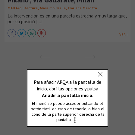
,
,
MAB Arquitectura
Massimo Basile
Floriana Marotta
La intervención es en una parcela estrecha y muy larga que,
por su posició [...]
VER +