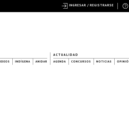
INGRESAR / REGISTRARSE
ACTUALIDAD
IDEOS
INDÍGENA
ANIDAR
AGENDA
CONCURSOS
NOTICIAS
OPINIÓ