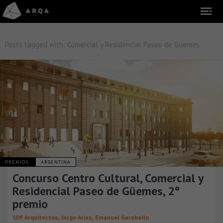
Posts tagged with:
Comercial y Residencial Paseo de Güemes
PREMIOS
ARGENTINA
Concurso Centro Cultural, Comercial y
Residencial Paseo de Güemes, 2º
premio
,
,
SDF Arquitectos
Jorge Arias
Emanuel Garabello