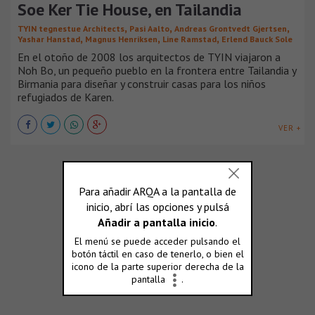
Soe Ker Tie House, en Tailandia
,
,
,
TYIN tegnestue Architects
Pasi Aalto
Andreas Grontvedt Gjertsen
,
,
,
Yashar Hanstad
Magnus Henriksen
Line Ramstad
Erlend Bauck Sole
En el otoño de 2008 los arquitectos de TYIN viajaron a
Noh Bo, un pequeño pueblo en la frontera entre Tailandia y
Birmania para diseñar y construir casas para los niños
refugiados de Karen.
VER +