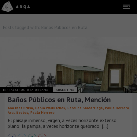
Posts tagged with:
Baños Públicos en Ruta
INFRAESTRUCTURA URBANA
ARGENTINA
Baños Públicos en Ruta, Mención
,
,
,
Ana Inés Brusa
Pablo Walluschek
Carolina Saldarriaga
Paula Herrero
,
Arquitectos
Paula Herrero
El paisaje inmenso, virgen, a veces horizonte extenso
plano: la pampa, a veces horizonte quebrado: [...]