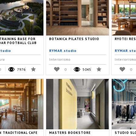
TRAINING BASE FOR
BOTANICA PILATES STUDIO
RYOTEI RE
AR FOOTBALL CLUB
tudio
RYMAR.studio
RYMAR.stu
ura
Interiorismo
Interiorismo
0
7976
0
5045
0
N TRADITIONAL CAFE
MASTERS BOOKSTORE
STUDIO SL