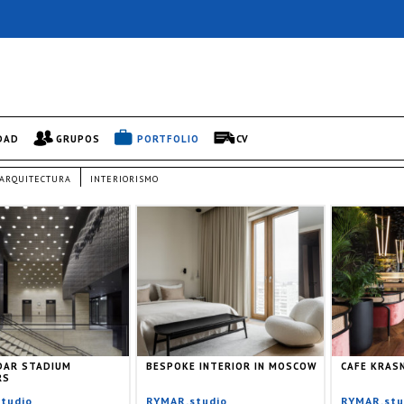
DAD
GRUPOS
PORTFOLIO
CV
ARQUITECTURA
INTERIORISMO
DAR STADIUM
BESPOKE INTERIOR IN MOSCOW
CAFE KRAS
RS
tudio
RYMAR.studio
RYMAR.stu