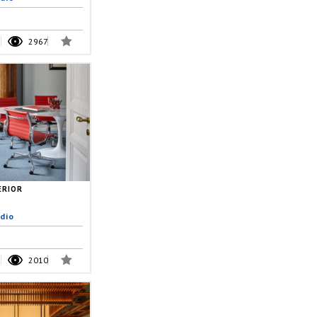
2967
ERIOR
dio
2010