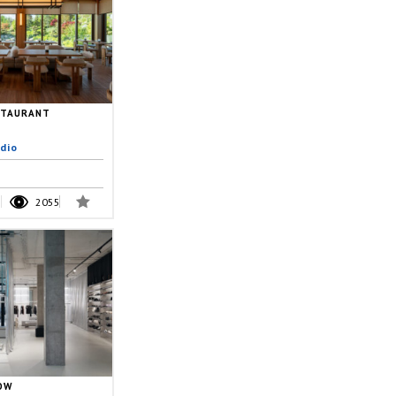
STAURANT
dio
2055
OW