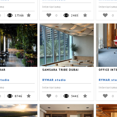
smo
Interiorismo
Interiorismo
0
17566
0
2465
0
BAR
SAMSARA TRIBE DUBAI
OFFICE INT
tudio
RYMAR.studio
RYMAR.stu
smo
Interiorismo
Interiorismo
0
8746
0
3441
0