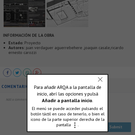
INFORMACIÓN DE LA OBRA
Estado:
Proyecto
Autores:
juan verdaguer aguerrebehere ,joaquin casale,ricardo
ernesto carozzi
COMENTARIOS
ó accedé con