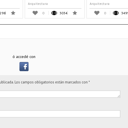
Arquitectura
Arquitectura
298
0
3034
0
349
ó accedé con
ublicada.
Los campos obligatorios están marcados con
*