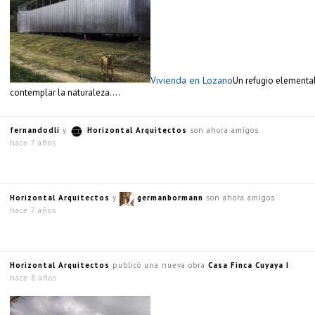
Vivienda en Lozano
Un refugio elementa
contemplar la naturaleza….
fernandodli
y
Horizontal Arquitectos
son ahora amigos
hace 7 años
Horizontal Arquitectos
y
germanbormann
son ahora amigos
hace 7 años
Horizontal Arquitectos
publicó una nueva obra
Casa Finca Cuyaya I
hace 8 años