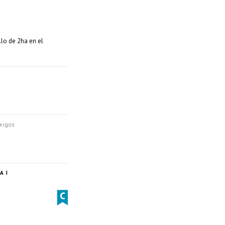
lo de 2ha en el
migos
A I