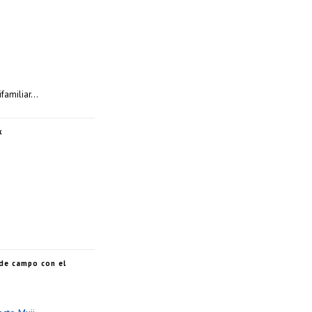
ifamiliar…
k
de campo con el