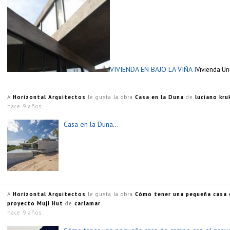
VIVIENDA EN BAJO LA VIÑA I
Vivienda Un
A
Horizontal Arquitectos
le gusta la obra
Casa en la Duna
de
luciano kru
hace 9 años
Casa en la Duna
…
A
Horizontal Arquitectos
le gusta la obra
Cómo tener una pequeña casa 
proyecto Muji Hut
de
carlamar
hace 9 años