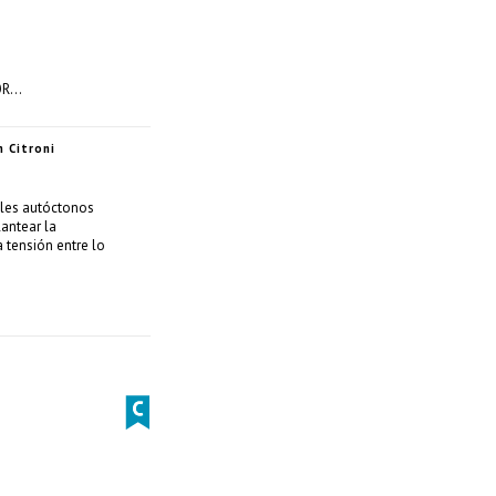
OR…
n Citroni
oles autóctonos
lantear la
a tensión entre lo