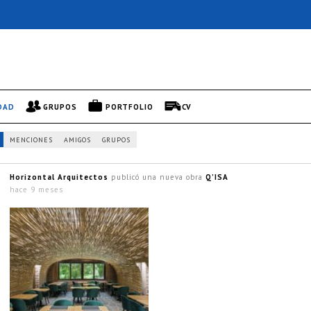
DAD
GRUPOS
PORTFOLIO
CV
MENCIONES
AMIGOS
GRUPOS
Horizontal Arquitectos
publicó una nueva obra
Q’ISA
hace 9 meses