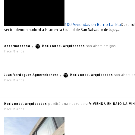
300 Viviendas en Barrio La Isla
Desarrol
sector denominado «La Isla» en la Ciudad de San Salvador de Jujuy….
oscarmoscoso
y
Horizontal Arquitectos
son ahora amigos
hace 8 años
Juan Verdaguer Aguerrebehere
y
Horizontal Arquitectos
son ahora a
hace 8 años
Horizontal Arquitectos
publicó una nueva obra
VIVIENDA EN BAJO LA VIÑ
hace 8 años