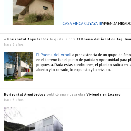
CASA FINCA CUYAYA III
VIVIENDA MIRAD
A
Horizontal Arquitectos
le gusta la obra
El Poema del Árbol
de
Arq. Jua
hace 5 años
El Poema del Árbol
La preexistencia de un grupo de árb
en el terreno fue el punto de partida y oportunidad para p
propuesta. Dada estas condiciones, el planteo radica en l
abierto y lo cerrado, lo expuesto y lo privado. …
Horizontal Arquitectos
publicó una nueva obra
Vivienda en Lozano
hace 5 años