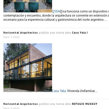
Q’ISA
Q’isa funciona como un dispositivo 
contemplación y encuentro, donde la arquitectura se convierte en extensión d
escenario para la experiencia cultural y gastronómica del norte argentino….
Horizontal Arquitectos
publicó una nueva obra
Casa Yala I
hace 2 años
Casa Yala I
Vivienda Unifamiliar…
Horizontal Arquitectos
publicó una nueva obra
REFUGIO MUSKUY
hace 3 años