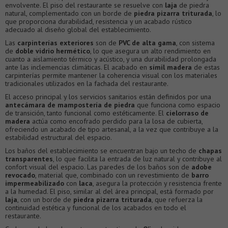
envolvente. El piso del restaurante se resuelve con
laja
de piedra
natural, complementado con un borde de
piedra pizarra triturada
, lo
que proporciona durabilidad, resistencia y un acabado rústico
adecuado al diseño global del establecimiento.
Las
carpinterías exteriores
son de
PVC de alta gama
, con sistema
de
doble vidrio hermético
, lo que asegura un alto rendimiento en
cuanto a aislamiento térmico y acústico, y una durabilidad prolongada
ante las inclemencias climáticas. El acabado en
símil madera
de estas
carpinterías permite mantener la coherencia visual con los materiales
tradicionales utilizados en la fachada del restaurante.
El acceso principal y los servicios sanitarios están definidos por una
antecámara de mampostería de piedra
que funciona como espacio
de transición, tanto funcional como estéticamente. El
cielorraso de
madera
actúa como encofrado perdido para la losa de cubierta,
ofreciendo un acabado de tipo artesanal, a la vez que contribuye a la
estabilidad estructural del espacio.
Los baños del establecimiento se encuentran bajo un techo de
chapas
transparentes
, lo que facilita la entrada de luz natural y contribuye al
confort visual del espacio. Las paredes de los baños son de
adobe
revocado
, material que, combinado con un revestimiento de
barro
impermeabilizado
con
laca
, asegura la protección y resistencia frente
a la humedad. El piso, similar al del área principal, está formado por
laja
, con un borde de
piedra pizarra triturada
, que refuerza la
continuidad estética y funcional de los acabados en todo el
restaurante.