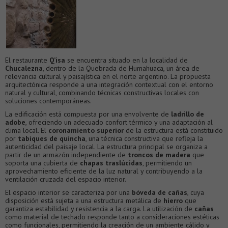
El restaurante
Q’isa
se encuentra situado en la localidad de
Chucalezna
, dentro de la Quebrada de Humahuaca, un área de
relevancia cultural y paisajística en el norte argentino. La propuesta
arquitectónica responde a una integración contextual con el entorno
natural y cultural, combinando técnicas constructivas locales con
soluciones contemporáneas.
La edificación está compuesta por una envolvente de
ladrillo de
adobe
, ofreciendo un adecuado confort térmico y una adaptación al
clima local. El
coronamiento superior
de la estructura está constituido
por
tabiques de quincha
, una técnica constructiva que refleja la
autenticidad del paisaje local. La estructura principal se organiza a
partir de un armazón independiente de
troncos de madera
que
soporta una cubierta de
chapas traslúcidas
, permitiendo un
aprovechamiento eficiente de la luz natural y contribuyendo a la
ventilación cruzada del espacio interior.
El espacio interior se caracteriza por una
bóveda de cañas
, cuya
disposición está sujeta a una estructura metálica de
hierro
que
garantiza estabilidad y resistencia a la carga. La utilización de
cañas
como material de techado responde tanto a consideraciones estéticas
como funcionales, permitiendo la creación de un ambiente cálido y