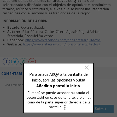
Cada uno de los elementos constructivos de
Q’isa
ha sido
seleccionado y diseñado con el objetivo de optimizar el rendimiento
térmico, acústico y estructural, a la vez que se busca una integración
respetuosa con el entorno y las tradiciones de la región.
INFORMACIÓN DE LA OBRA
Estado:
Obra realizada
Autores:
Pilar Bárcena, Carlos Cícero,Agustín Puglisi,Adrián
Stacchiola, Ezequiel Valverde
Facebook:
https://www.facebook.com/horizontalarquitectos
Website:
https://www.instagram.com/horizontalarquitectos/
COMENTARIOS
ó accedé con