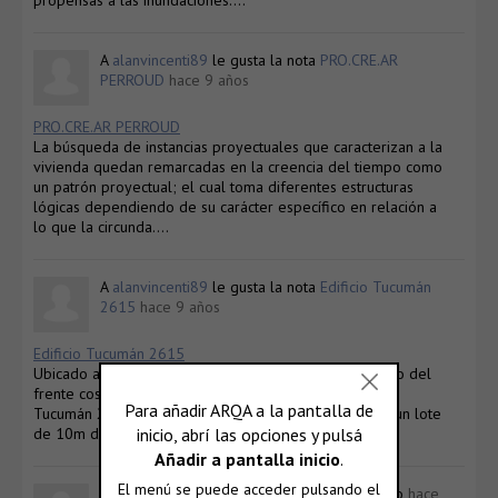
A
alanvincenti89
le gusta la nota
PRO.CRE.AR
PERROUD
hace 9 años
PRO.CRE.AR PERROUD
La búsqueda de instancias proyectuales que caracterizan a la
vivienda quedan remarcadas en la creencia del tiempo como
un patrón proyectual; el cual toma diferentes estructuras
lógicas dependiendo de su carácter específico en relación a
lo que la circunda….
A
alanvincenti89
le gusta la nota
Edificio Tucumán
2615
hace 9 años
Edificio Tucumán 2615
Ubicado a cuatro cuadras de Boulevard Oroño y a cinco del
frente costero del río Paraná se encuentra el “Edificio
Tucumán 2615”, dentro del barrio de Pichincha, sobre un lote
de 10m de frente por 17.50m de fondo….
alanvincenti89
ahora es un usuario registrado
hace