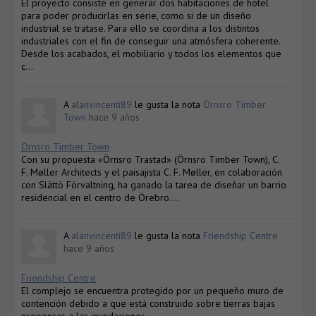
El proyecto consiste en generar dos habitaciones de hotel
para poder producirlas en serie, como si de un diseño
industrial se tratase. Para ello se coordina a los distintos
industriales con el fin de conseguir una atmósfera coherente.
Desde los acabados, el mobiliario y todos los elementos que
c…
A
alanvincenti89
le gusta la nota
Örnsro Timber
Town
hace 9 años
Örnsro Timber Town
Con su propuesta «Örnsro Trastad» (Örnsro Timber Town), C.
F. Møller Architects y el paisajista C. F. Møller, en colaboración
con Slättö Förvaltning, ha ganado la tarea de diseñar un barrio
residencial en el centro de Örebro….
A
alanvincenti89
le gusta la nota
Friendship Centre
hace 9 años
Friendship Centre
El complejo se encuentra protegido por un pequeño muro de
contención debido a que está construido sobre tierras bajas
propensas a las inundaciones….