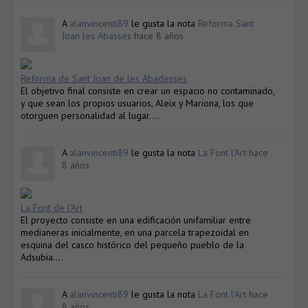
A
alanvincenti89
le gusta la nota
Reforma Sant
Joan les Abasses
hace 8 años
Reforma de Sant Joan de les Abadesses
El objetivo final consiste en crear un espacio no contaminado,
y que sean los propios usuarios, Aleix y Mariona, los que
otorguen personalidad al lugar….
A
alanvincenti89
le gusta la nota
La Font l’Art
hace
8 años
La Font de l’Art
El proyecto consiste en una edificación unifamiliar entre
medianeras inicialmente, en una parcela trapezoidal en
esquina del casco histórico del pequeño pueblo de la
Adsubia….
A
alanvincenti89
le gusta la nota
La Font l’Art
hace
8 años