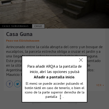
CASAS SUBURBANAS
CHILE
Casa Guna
Pezo von Ellrichshausen
Arrinconado entre la caída abrupta del cerro y un bosque de
eucaliptos, la parcela estrecha obliga a cruzar el jardín y a
una llegada aérea sobre la pequeña bahía de una laguna.
Este proyecto de Pezo von Ellrichshausen fue presentado
en la última Bienal Internacional de Arquitectura de
Argentina, por los Maestros Internacionales invitados:
Mauricio Pezo, Sofia von Ellrichshausen.
VER +