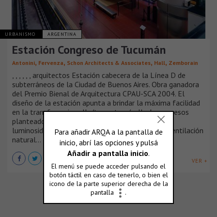
URBANISMO
ARGENTINA
Estación Congreso de Tucumán
,
,
,
,
Antonini
Fervenza
Schon Architects & Associates
Hall
Zemborain
, , , , , , arquitectos Estación cabecera de la Línea D de
subterráneos de la Ciudad de Buenos Aires. Obra ganadora
del Premio Bienal de Arquitectura CPAU-SCA 2004. El
diseño de la estación apunta a brindar la máxima facilidad
en la transferencia calle/tren y tren/calle. Los accesos
planteados a cielo abierto proveen de una inusual
luminosidad al vestíbulo junto a una excelente ventilación
natural...
VER +