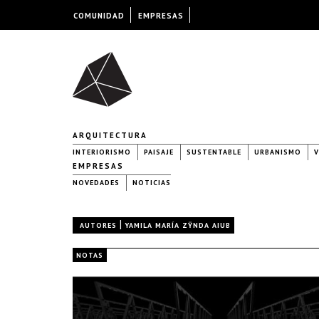
COMUNIDAD
EMPRESAS
ARQUITECTURA
INTERIORISMO
PAISAJE
SUSTENTABLE
URBANISMO
V
EMPRESAS
NOVEDADES
NOTICIAS
|
AUTORES
YAMILA MARÍA ZŸNDA AIUB
NOTAS