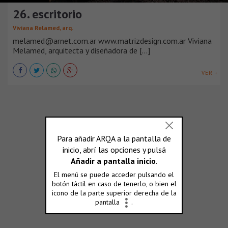
26. escritorio
Viviana Relamed, arq.
melamed@arnet.com.ar www.matrizdesign.com.ar Viviana
Melamed, arquitecta y diseñadora de [...]
VER +