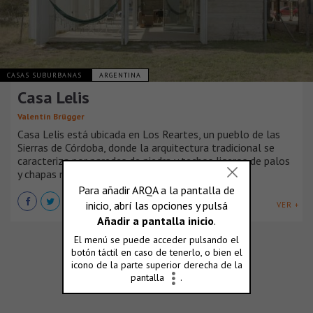
CASAS SUBURBANAS
ARGENTINA
Casa Lelis
Valentín Brügger
Casa Lelis está ubicada en Los Reartes, un pueblo de las
Sierras de Córdoba, donde la arquitectura tradicional se
caracteriza por paredes de piedra y techos ligeros de palos
y chapas metálicas.
VER +