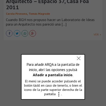
Arquitecto – Espacio 37, Casa Foa
2011
,
Carola Pirovano
Tomás Magrade
Cuando BGH nos propuso hacer un Laboratorio de Ideas
para un Arquitecto nos pareció una [...]
VER +