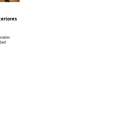
teriores
ciales
udad