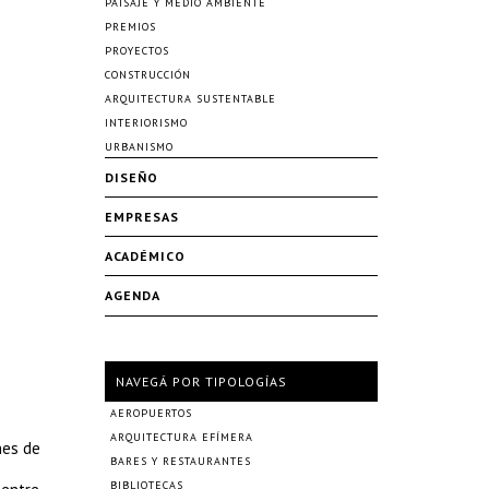
PAISAJE Y MEDIO AMBIENTE
PREMIOS
PROYECTOS
CONSTRUCCIÓN
ARQUITECTURA SUSTENTABLE
INTERIORISMO
URBANISMO
DISEÑO
EMPRESAS
ACADÉMICO
AGENDA
NAVEGÁ POR TIPOLOGÍAS
AEROPUERTOS
ARQUITECTURA EFÍMERA
nes de
BARES Y RESTAURANTES
BIBLIOTECAS