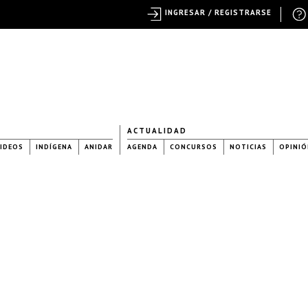
INGRESAR / REGISTRARSE
ACTUALIDAD
IDEOS
INDÍGENA
ANIDAR
AGENDA
CONCURSOS
NOTICIAS
OPINIÓ