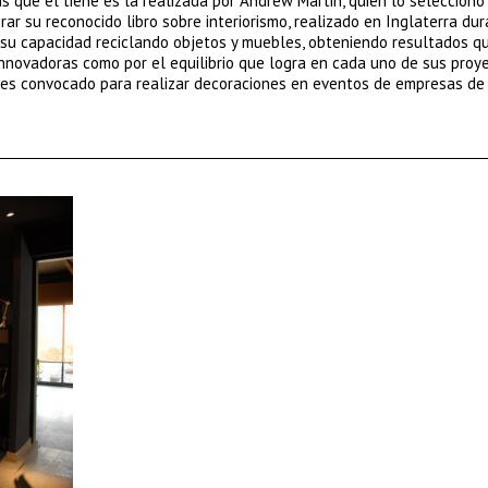
s que él tiene es la realizada por Andrew Martin, quien lo seleccionó
r su reconocido libro sobre interiorismo, realizado en Inglaterra dur
da su capacidad reciclando objetos y muebles, obteniendo resultados q
innovadoras como por el equilibrio que logra en cada uno de sus proye
 es convocado para realizar decoraciones en eventos de empresas de