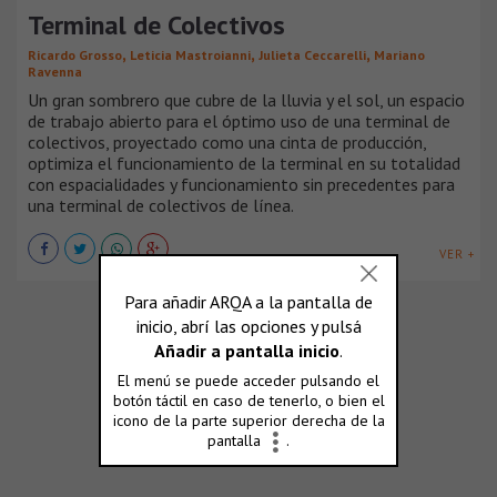
Terminal de Colectivos
,
,
,
Ricardo Grosso
Leticia Mastroianni
Julieta Ceccarelli
Mariano
Ravenna
Un gran sombrero que cubre de la lluvia y el sol, un espacio
de trabajo abierto para el óptimo uso de una terminal de
colectivos, proyectado como una cinta de producción,
optimiza el funcionamiento de la terminal en su totalidad
con espacialidades y funcionamiento sin precedentes para
una terminal de colectivos de línea.
VER +