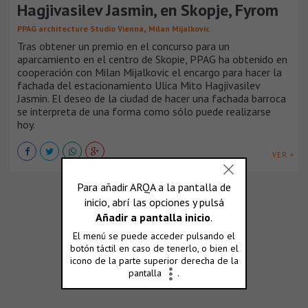
Hagjivasilev Jasmin, en Skopje, Fyrom
,
PPAG architecture Studio Vienna
Milan Mijalkovic
Tras obtener un premio en el concurso para un
aparcamiento en el centro de Skopie, PPAG ha obtenido en
cooperación con Milan Mijalkovic el encargo para hacer la
fachada del estacionamiento Ulica Mito Hagjivasilev
Jasmin. El deseo de la ciudad de hacer una fachada barroca
se interpreta de una forma como sólo puede realizarse
hoy.
VER +