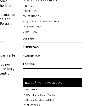
 como
PAISAJE Y MEDIO AMBIENTE
The Jerde
PREMIOS
PROYECTOS
 además de
CONSTRUCCIÓN
ha sido
ARQUITECTURA SUSTENTABLE
 Peruana
INTERIORISMO
e
URBANISMO
DISEÑO
una
e
EMPRESAS
iar y arte
ACADÉMICO
o.
ado por
AGENDA
” de Ica y
Centro»
NAVEGÁ POR TIPOLOGÍAS
AEROPUERTOS
ARQUITECTURA EFÍMERA
BARES Y RESTAURANTES
BIBLIOTECAS