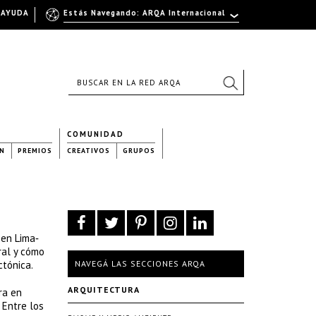
AYUDA
Estás Navegando: ARQA Internacional
COMUNIDAD
N
PREMIOS
CREATIVOS
GRUPOS
 en Lima‐
ral y cómo
ctónica.
NAVEGÁ LAS SECCIONES ARQA
ARQUITECTURA
ra en
 Entre los