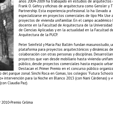
años 2004‐2009 ha trabajado en estudios de arquitectos
Frank O. Gehry y oficinas de arquitectura como Gensler y 
Partnership. Esta experiencia profesional lo ha llevado a
especializarse en proyectos comerciales de tipo Mix Use
proyectos de vivienda unifamiliar. En el campo académico 
docente en la Facultad de Arquitectura de la Universidad
de Ciencias Aplicadas y en la actualidad en la Facultad d
Arquitectura de la PUCP.
Peter Seinfeld y María Paz Ballén fundan masunostudio, 
plataforma para proyectos arquitectónicos y dinámicas d
colaboración con otras personas y disciplinas. Desarrollan
proyectos que van desde mobiliario hasta vivienda unifamil
público, desde proyectos comerciales hasta espacio urban
Destacan el Primer Premio en el concurso público organiz
o del parque zonal Sinchi Roca en Comas, los colegios “Futura Schools
» intervención para la Noche en Blanco 2013 (con Nani Cárdenas) y «
(con Claudia Paz).
P 2010‐Premio Celima