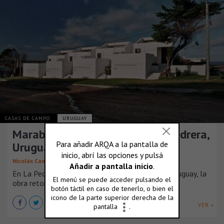
CASAS DE CAMPO
URUGUAY
Marabajo: cuatro casas en La Pedrera,
Uruguay
Nicolás Campodónico
En La Pedrera, un pequeño balneario en Rocha, Uruguay, la
obra retoma algunos temas [...]
VER +