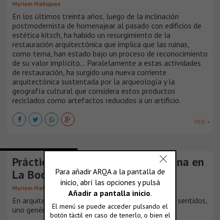
Myriam Mahiques
En los últimos treinta años, luego de la inclinación
postmodernista de homenajear al pasado con edificios de
estética kitsch, ha habido un resurgimiento de la
restauración arquitectónica que implica que las ruinas,
como tema, han estado bajo un proceso de reconocimiento
de su valor implícito... Paralelamente a estas actividades
de restauración, ha surgido una nueva corriente
arquitectónica sustentada por la arqueología y la
geografía cultural que considera estos productos
reciclados como artefactos reducidos a un artificio.
VER +
COLABORACIÓN Y OPINIÓN
Prácticas Barriales y Forma Urbana en
La Boca
Myriam Mahiques
En arquitectura, la palabra forma se aplica en dos sentidos,
uno genérico estricto y [...]