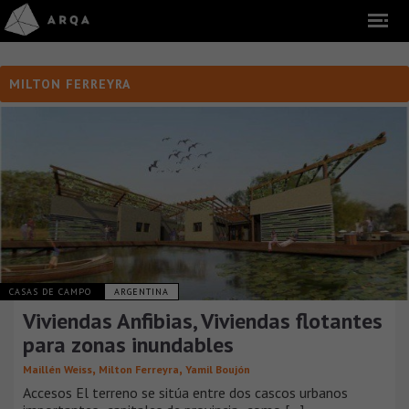
MILTON FERREYRA
CASAS DE CAMPO
ARGENTINA
Viviendas Anfibias, Viviendas flotantes
para zonas inundables
,
,
Maillén Weiss
Milton Ferreyra
Yamil Boujón
Accesos El terreno se sitúa entre dos cascos urbanos