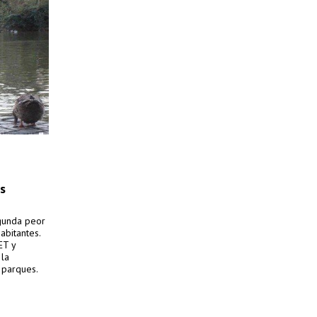
s
gunda peor
abitantes.
ET y
 la
n parques.