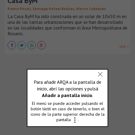
Casa ByM
,
,
Franco Piccini
Santiago Rafael Baulíes
Martín Cabezudo
La Casa ByM ha sido construida en un solar de 10x50 m en
una de las tantas urbanizaciones que se han desarrollado
en las localidades que conforman el Área Metropolitana de
Rosario.
VER +