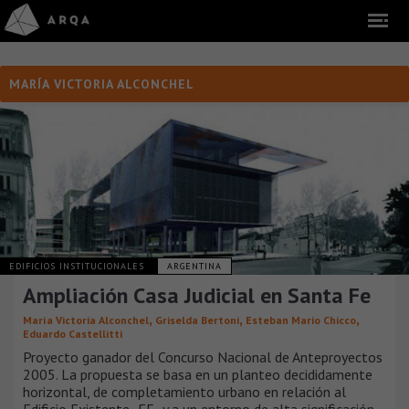
MARÍA VICTORIA ALCONCHEL
EDIFICIOS INSTITUCIONALES
ARGENTINA
Ampliación Casa Judicial en Santa Fe
,
,
,
María Victoria Alconchel
Griselda Bertoni
Esteban Mario Chicco
Eduardo Castellitti
Proyecto ganador del Concurso Nacional de Anteproyectos
2005. La propuesta se basa en un planteo decididamente
horizontal, de completamiento urbano en relación al