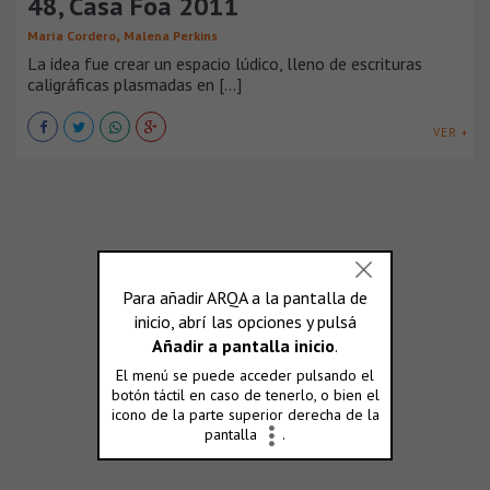
48, Casa Foa 2011
,
María Cordero
Malena Perkins
La idea fue crear un espacio lúdico, lleno de escrituras
caligráficas plasmadas en [...]
VER +