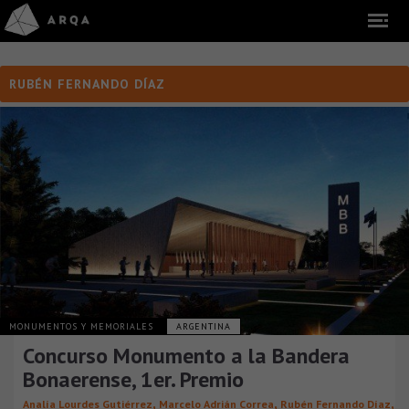
RUBÉN FERNANDO DÍAZ
MONUMENTOS Y MEMORIALES
ARGENTINA
Concurso Monumento a la Bandera
Bonaerense, 1er. Premio
,
,
,
Analía Lourdes Gutiérrez
Marcelo Adrián Correa
Rubén Fernando Díaz