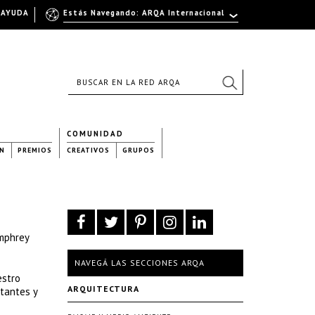
AYUDA
Estás Navegando: ARQA Internacional
COMUNIDAD
N
PREMIOS
CREATIVOS
GRUPOS
umphrey
NAVEGÁ LAS SECCIONES ARQA
estro
ARQUITECTURA
rtantes y