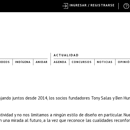
INGRESAR / REGISTRARSE
ACTUALIDAD
IDEOS
INDÍGENA
ANIDAR
AGENDA
CONCURSOS
NOTICIAS
OPINIÓ
ajando juntos desde 2014, los socios fundadores Tony Salas y Ben H
ividad y no nos limitamos a ningún estilo de diseño en particular. Nu
n una mirada al futuro, a la vez que reconoce las cualidades reconfo