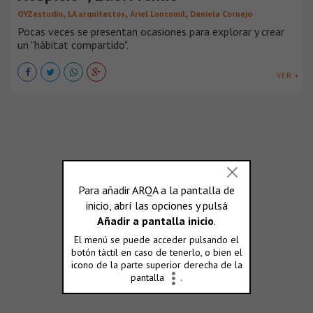
,
,
,
OYZestudio
LA arquitectos
Ariel Loncomil
Daniela Cornejo
Pocas veces se presentan ocasiones para explorar y crear
un "hábitat compartido".
VER +