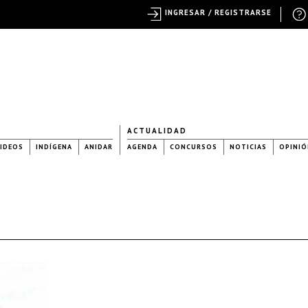
INGRESAR / REGISTRARSE
ACTUALIDAD
IDEOS
INDÍGENA
ANIDAR
AGENDA
CONCURSOS
NOTICIAS
OPINIÓ