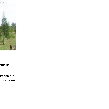
table
ustentable
 ubicada en