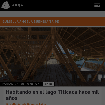
GUISELLA ANGELA BUENDIA TAIPE
ECOLOGÍA Y SUSTENTABILIDAD
PERÚ
Habitando en el lago Titicaca hace mil
años
Guisella Angela Buendia Taipe