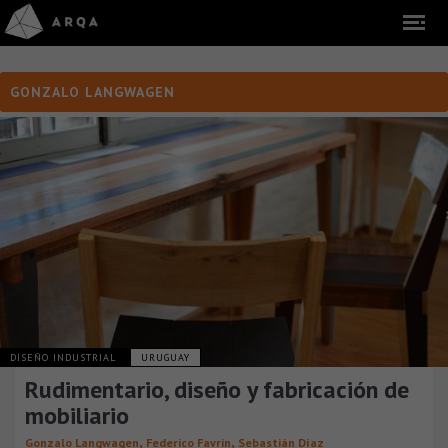
GONZALO LANGWAGEN
DISEÑO INDUSTRIAL
URUGUAY
Rudimentario, diseño y fabricación de
mobiliario
,
,
Gonzalo Langwagen
Federico Favrin
Sebastián Díaz