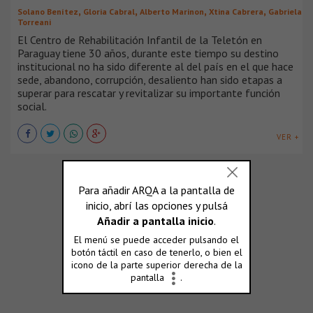
,
,
,
,
Solano Benítez
Gloria Cabral
Alberto Marinon
Xtina Cabrera
Gabriela
Torreani
El Centro de Rehabilitación Infantil de la Teletón en
Paraguay tiene 30 años, durante este tiempo su destino
institucional no ha sido diferente al del país en el que hace
sede, abandono, corrupción, desaliento han sido etapas a
superar para rescatar y revitalizar su importante función
social.
VER +