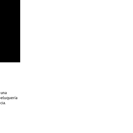
 una
peluquería
cia.