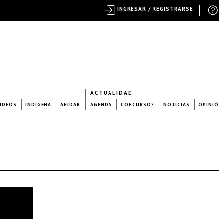
INGRESAR / REGISTRARSE
ACTUALIDAD
IDEOS
INDÍGENA
ANIDAR
AGENDA
CONCURSOS
NOTICIAS
OPINIÓ