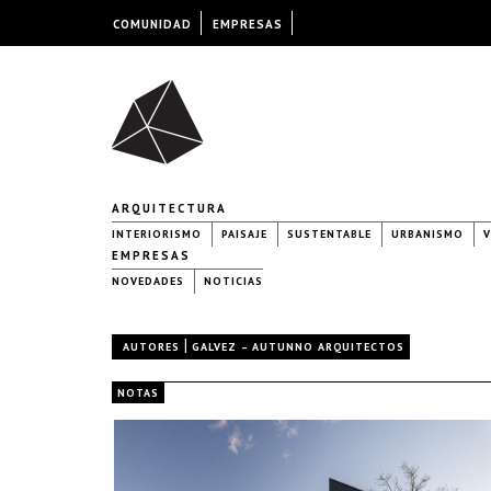
COMUNIDAD
EMPRESAS
ARQUITECTURA
INTERIORISMO
PAISAJE
SUSTENTABLE
URBANISMO
V
EMPRESAS
NOVEDADES
NOTICIAS
|
AUTORES
GALVEZ – AUTUNNO ARQUITECTOS
NOTAS