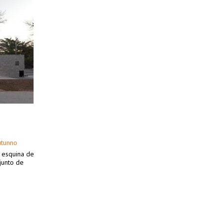
utunno
e esquina de
junto de