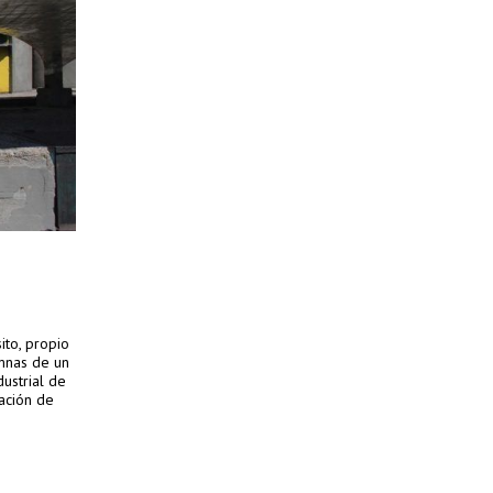
to, propio
umnas de un
dustrial de
cación de