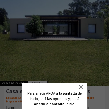
CASAS DE CAMPO
ARGENTINA
Casa en Club de Campo Pingüinos
,
,
,
Eduardo Lacroze
José Ignacio Miguens
Francisco Prati
Lacroze –
Miguens – Prati
La propuesta: diseñar dos viviendas mínimas como