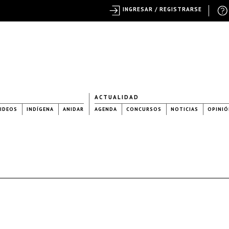
INGRESAR / REGISTRARSE
ACTUALIDAD
IDEOS
INDÍGENA
ANIDAR
AGENDA
CONCURSOS
NOTICIAS
OPINIÓ