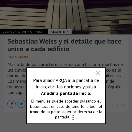
COLABORACIÓN Y OPINIÓN
ARGENTINA
Sebastian Weiss y el detalle que hace
único a cada edificio
David García
Más allá de las características de cada historia, muchas de
las claves que hacen de cada una de ellas algo único es la
mirada del narrador. Así ocurre también con la arquitectura.
Los mensajes que llegan al espectador se colorean de
manera diferente dependiendo de la mirada del fotógrafo
que captura la formas.
VER +