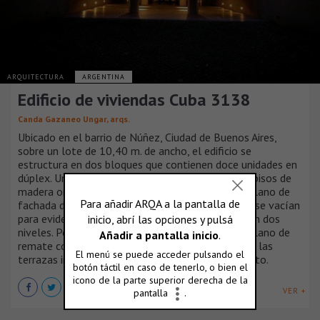
ARQUITECTURA
ARGENTINA
Edificio de viviendas Cuba 3138
Canda Gazaneo Ungar, arqs.
Ubicado en el barrio de Núñez, Ciudad de Buenos Aires,
sobre un lote de 10,40 m. de ancho, el edificio se
estructura en dos bloques que contienen doce unidades en
dúplex. Una retícula de perfiles metálicos y entrepisos de
madera ordenan los balcones por delante de un plano de
fachada de grandes aberturas. Estas expansiones se vacían
para evidenciar la conformación de las unidades en dos
niveles. Por encima de este bloque, se asoma el plano de
remate conformado por un muro curvo que limita las
terrazas individuales y otorga privacidad al conjunto.
VER +