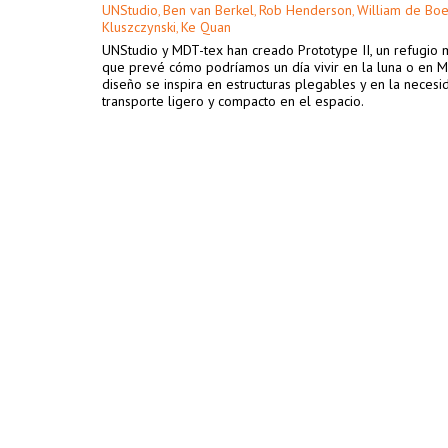
UNStudio
Ben van Berkel
Rob Henderson
William de Boe
,
,
,
Kluszczynski
Ke Quan
,
UNStudio y MDT-tex han creado Prototype II, un refugio 
que prevé cómo podríamos un día vivir en la luna o en Ma
diseño se inspira en estructuras plegables y en la neces
transporte ligero y compacto en el espacio.