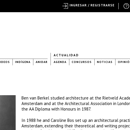
INGRESAR / REGISTRARSE
ACTUALIDAD
IDEOS
INDÍGENA
ANIDAR
AGENDA
CONCURSOS
NOTICIAS
OPINIÓ
Ben van Berkel studied architecture at the Rietveld Acad
Amsterdam and at the Architectural Association in London
the AA Diploma with Honours in 1987.
In 1988 he and Caroline Bos set up an architectural practi
Amsterdam, extending their theoretical and writing projec