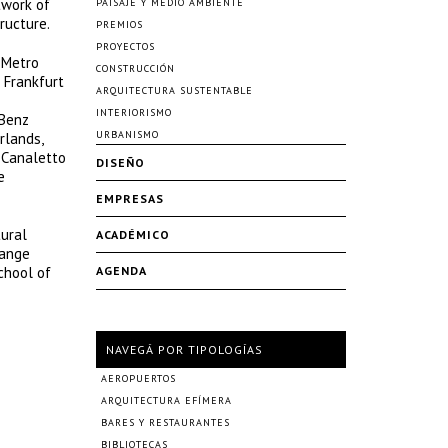
twork of
PAISAJE Y MEDIO AMBIENTE
ructure.
PREMIOS
PROYECTOS
 Metro
CONSTRUCCIÓN
n Frankfurt
ARQUITECTURA SUSTENTABLE
INTERIORISMO
-Benz
URBANISMO
rlands,
 Canaletto
DISEÑO
e
EMPRESAS
tural
ACADÉMICO
Tange
School of
AGENDA
NAVEGÁ POR TIPOLOGÍAS
AEROPUERTOS
ARQUITECTURA EFÍMERA
BARES Y RESTAURANTES
BIBLIOTECAS