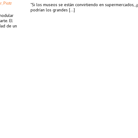
r
Piotr
,
"Si los museos se están convirtiendo en supermercados, 
podrían los grandes [...]
modular
rte. El
idad de un