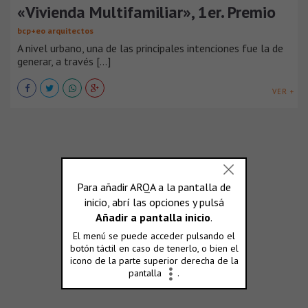
«Vivienda Multifamiliar», 1er. Premio
bcp+eo arquitectos
A nivel urbano, una de las principales intenciones fue la de
generar, a través [...]
VER +