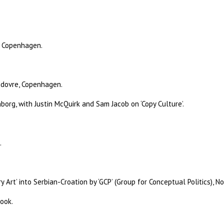
of Copenhagen.
ødovre, Copenhagen.
borg, with Justin McQuirk and Sam Jacob on ‘Copy Culture’.
.
rt’ into Serbian-Croation by ‘GCP’ (Group for Conceptual Politics), No
ook.