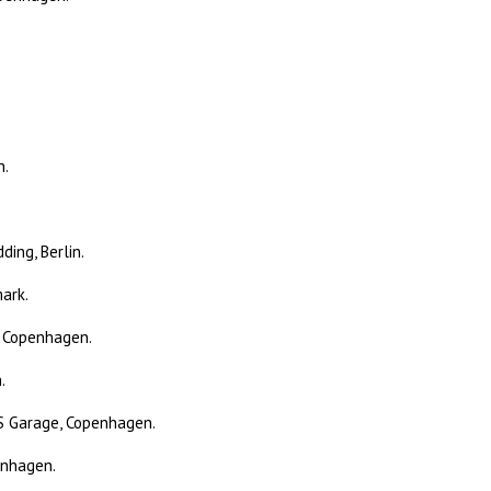
n.
ding, Berlin.
mark.
, Copenhagen.
.
S Garage, Copenhagen.
enhagen.