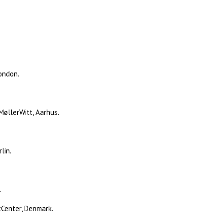
London.
MøllerWitt, Aarhus.
lin.
.
Center, Denmark.