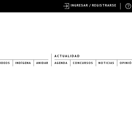
INGRESAR / REGISTRARSE
ACTUALIDAD
IDEOS
INDÍGENA
ANIDAR
AGENDA
CONCURSOS
NOTICIAS
OPINIÓ