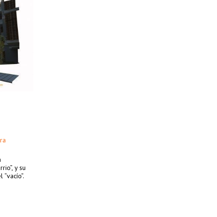
ra
n
io”, y su
 “vacío”.