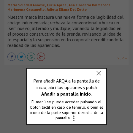
,
,
,
María Soledad Annese
Lucía Aprea
Ana Florencia Balmaceda
,
Mariquena Cassanello
Julieta Eliana Del Zotto
Nuestra marca instaura una nueva forma de legibilidad del
código indumentaria; rechaza la convencional y busca un
“ser” nuevo, alterado y múltiple; variando la legibilidad en
el proceso constructivo de la prenda, revisando la idea de
lo espacial y la suspensión en lo corporal: decodificando la
realidad de las apariencias.
VER +